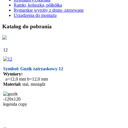
Ramki, koluszka, półkółka
Rymarskie wyroby z drutu- zgrzewane
Urządzenia do montażu
Katalog do pobrania
12
Symbol: Guzik zatrzaskowy 12
Wymiary:
a=12,0 mm b=12,0 mm
Materiał:
stal, mosiądz