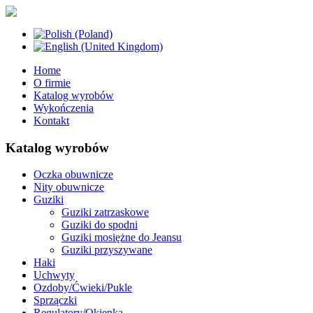
Home
O firmie
Katalog wyrobów
Wykończenia
Kontakt
Katalog wyrobów
Oczka obuwnicze
Nity obuwnicze
Guziki
Guziki zatrzaskowe
Guziki do spodni
Guziki mosiężne do Jeansu
Guziki przyszywane
Haki
Uchwyty
Ozdoby/Ćwieki/Pukle
Sprzączki
Regulatory/Okienka