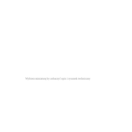
Wybierz miniaturę by zobaczyć opis i rysunek techniczny